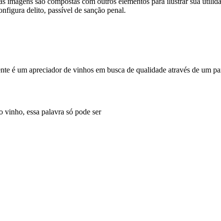
mas imagens são compostas com outros elementos para ilustrar sua utili
onfigura delito, passível de sanção penal.
mente é um apreciador de vinhos em busca de qualidade através de um par
 vinho, essa palavra só pode ser
CONFIANÇA!