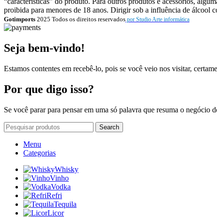
“características” do produto. Para outros produtos e acessórios, algu
proibida para menores de 18 anos. Dirigir sob a influência de álcool c
Gotimports
2025 Todos os direitos reservados
por Studio Arte informática
Seja bem-vindo!
Estamos contentes em recebê-lo, pois se você veio nos visitar, certa
Por que digo isso?
Se você parar para pensar em uma só palavra que resuma o negócio do
Search
Menu
Categorias
Whisky
Vinho
Vodka
Refri
Tequila
Licor