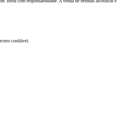
dade. Beba com responsabilidade. A venda de bebidas alcoólicas é
ceiro confiável.